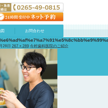
地図
お問合わせ
%e6%ad%af%e7%a7%91%e5%8c%bb%e9%99%a
1月28日
267 × 289
今村歯科医院のご紹介