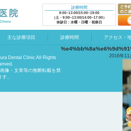
診療時間
9:00~13:00/15:00~19:00
（土・9:00~13:00/14:00~17:00）
休診日：水曜・日曜・祝祭日
主な診療項目
診療時間
アクセス・
%e4%bb%8a%e6%9d%91
2016年1
ra Dental Clinic All Rights
erved.
画像・文章等の無断転載を禁
ます。