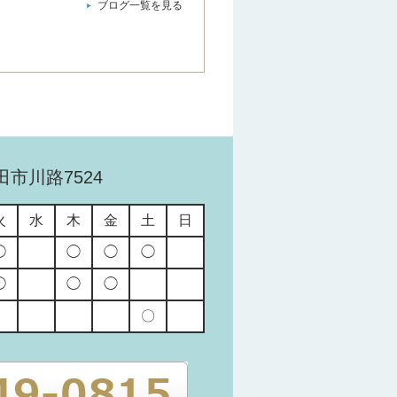
ブログ一覧を見る
市川路7524
火
水
木
金
土
日
◯
◯
◯
◯
◯
◯
◯
〇